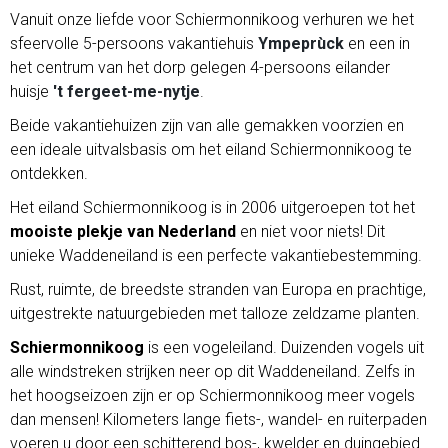
Vanuit onze liefde voor Schiermonnikoog verhuren we het
sfeervolle 5-persoons vakantiehuis
Ympeprùck
en een in
het centrum van het dorp gelegen 4-persoons eilander
huisje
't fergeet-me-nytje
.
Beide vakantiehuizen zijn van alle gemakken voorzien en
een ideale uitvalsbasis om het eiland Schiermonnikoog te
ontdekken.
Het eiland Schiermonnikoog is in 2006 uitgeroepen tot het
mooiste plekje van Nederland
en niet voor niets! Dit
unieke Waddeneiland is een perfecte vakantiebestemming.
Rust, ruimte, de breedste stranden van Europa en prachtige,
uitgestrekte natuurgebieden met talloze zeldzame planten.
Schiermonnikoog
is een vogeleiland. Duizenden vogels uit
alle windstreken strijken neer op dit Waddeneiland. Zelfs in
het hoogseizoen zijn er op Schiermonnikoog meer vogels
dan mensen! Kilometers lange fiets-, wandel- en ruiterpaden
voeren u door een schitterend bos-, kwelder en duingebied.