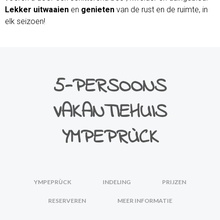
Lekker uitwaaien
en
genieten
van de rust en de ruimte, in
elk seizoen!
5-PERSOONS
VAKANTIEHUIS
YMPEPRÙCK
YMPEPRÙCK
INDELING
PRIJZEN
RESERVEREN
MEER INFORMATIE
Klik hier voor meer informatie over Ympeprùck!